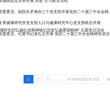
附属医院党支部开展“四史”学习教育活动
党委委员、副院长罗湘在
生育健康研究所党支部人口与健康研究中心党支部联合开展
“缅怀先烈弘扬红岩精神铭记历史弘扬爱国精神” 主题党日活动
党委委员、纪委书记袁礼文开展 党的二十届三中全会精神宣讲活
1
2
3
...
共
304
条信息/共
16
页