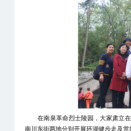
在南泉革命烈士陵园
，大家肃立
在
南川东街两地分别开展环湖健步走及赏