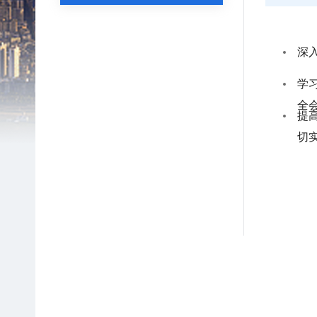
学
全
提
切