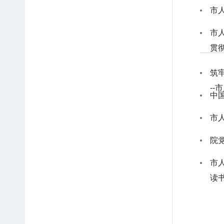
市
贯
筑
-
中
院
市
读