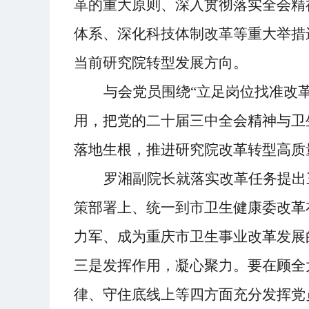
革的重大原则、深入贯彻落实全会精
体系、深化科技体制改革
等
重大举措
当前
研究院转型发展
方向
。
与会
党员
围绕
“
立足岗位找准改
用，把党的二十届三中全会精神与卫
落地生根
，
推进研究院改革转型高质
罗湘副院长
就落实改革任务提出
策部署上、统一到市卫生健康委改革
力军、成为重庆市卫生事业改革发展
三是发挥作用，凝心聚力。要在顾全
律、守住底线上等四方面充分发挥党