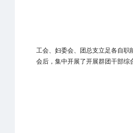
工会
、
妇
委
会
、
团
总支
立
足
各自职
会
后
，
集中
开展了
开展
群
团
干部
综