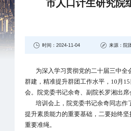
市人口计生研究院
时间：2024-11-04
来源：院
为深入学习贯彻党的二十届三中全
群
建
，
精准提升群团工作水平，
10月
会
。
院党委书记余奇、副院长罗湘
出
席
培训会上，院党委书记余奇同志作
提升素质能力的重要基础
，
二
要
始终坚
重要准绳
。