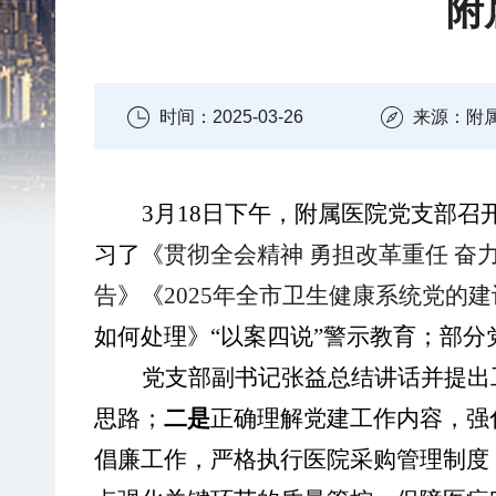
附
时间：2025-03-26
来源：附
3
月
18
日下午，附属医院党支部召
习了《
贯彻全会精神
勇担改革重任
奋
告
》
《
2025
年全市卫生健康系统党的建
如何处理
》
“以案四说”警示教育；部
党支部
副
书记
张益
总结讲话并提出
思路；
二是
正确理解党建工作内容，强
倡廉工作，严格执行医院采购管理制度