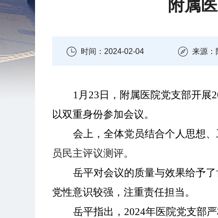
附属医
时间：2024-02-04
来源：
1月23日
，附属医院党支部开展
以双重身份参加会议。
会上，全体党员结合个人思想、
员民主评议测评。
岳平对
会议
的
质量与效果给予了
党性意识较强，注重责任担当。
岳平
指出
，
2
024
年医院党支部严