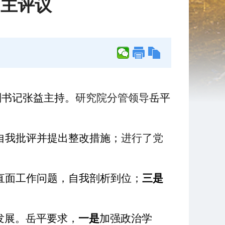
民主评议
副书记张益主持
。
研究院分管领导
岳平
自我批评
并提出整改措施
；
进行了党
直面工作问题，自我剖析到位；
三是
发展
。
岳平
要求
，
一是
加强政治学