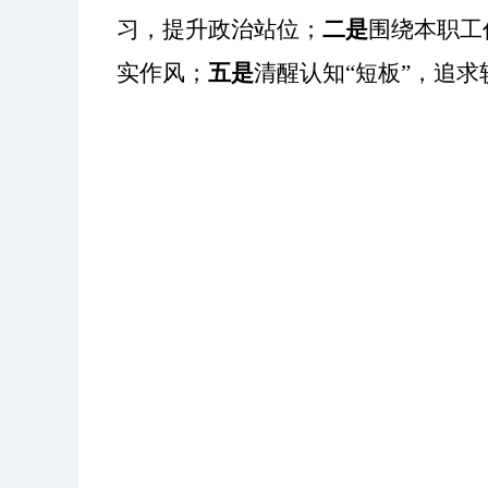
习，提升政治站位；
二是
围绕本职工
实作风；
五是
清醒认知
“短板”，追