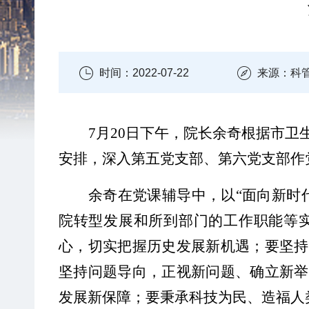
时间：2022-07-22
来源：科
7月20日下午，院长余奇
根据市卫
安排
，
深入
第五党支部
、
第六党支部
作
余奇
在党课辅导中，
以
“面向新时
院转型发展和所到
部门的工作职能等
心，切实把握历史发展新机遇；要坚持
坚持问题导向，正视新问题、确立新举
发展新保障；要秉承科技为民、造福人