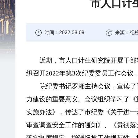
市人口计
时间：2022-08-09
来源：纪
近期，
市人口计生研究院
开展干部
织
召开
2022年第3次
纪委
委员工作会议
院
纪委书记罗湘主持会议
，
宣读了
力
建设的重要意义。会议组织学习了《
实施办法》，传达了市纪委
《关于进一
审查调查安全工作的通知》、《贯彻落