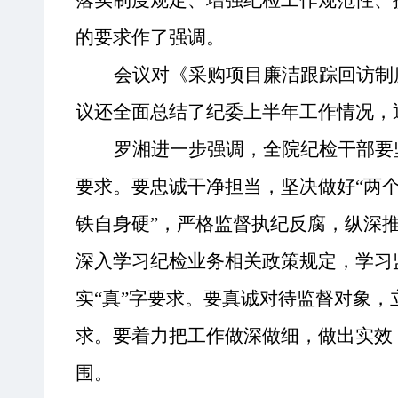
落实制度规定
、
增强纪检工作规范性
、
的要求作了强调
。
会议
对
《采购项目廉洁跟踪回访制
议还
全面
总结了纪委上半年工作情况，
罗湘
进一步强调，全院
纪检干部
要
要求。
要
忠诚干净担当，坚决做好
“两
铁自身硬”，严格监督执纪反腐，纵深
深入
学习纪检业务相关政策规定，学习
实
“真”字要求。
要
真诚对待监督对象，
求。
要着力把工作
做深做细，做出实效
围
。