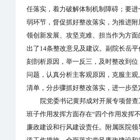
任落实，着力破解体制机制障碍；
要
进
弱环节，督促抓好整改落实，为推进附
领创新发展、攻坚克难、担当作为方面
出了
14条
整改
意见
及
建议。
副院长岳平
刻剖析原因
，
举一反三，及时
整改
到位
问题，
认真
分析主客观原因，克服主观
清单，分步骤
抓好整改
落实
，进一步
坚
院党委书记黄邦成
对开展
专项督查
班子作用发挥
方面
存在
“四个作用发挥
廉政建设和行风建设责任。
附属医院领