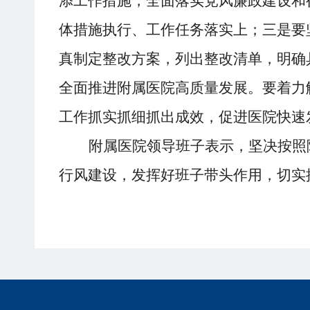
添工作措施，全面落实党风廉政建设和
体措施
执行、
工作任务落实上；
三是要
真制定
整改方案
，
列出整改清单，
明确
全面推进附属医院高质量发展。
要
着力
工作抓实
抓细抓出成效
，
促进
医院
快速
附属医院领导班子
表示，坚决
按照
行风建设，发挥好班子带头作用，切实