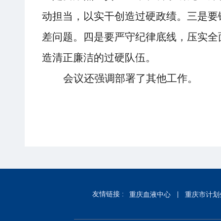
动担当，
以实干创造过硬政绩
。三是
要
差问题
。
四是要
严守纪律底线，
压实全
造清正廉洁的过硬队伍
。
会议还强调部署了其他工作
。
友情链接 :
重庆血液中心
重庆市计划