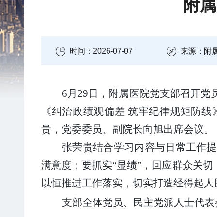
附属
时间：2026-07-07
来源：附
6月
29
日，附属医院党支部召开党
《
纠治政绩观偏差
筑牢纪律规矩防线
贵
，党委委员、
副院长向旭出席会议。
张荣贵
结合学习内容与日常工作提
满意度；要抓实
“显绩”，回应群众关
以恒推进工作落实
，切实打造经得起人
支部
全体党员
、
民主党派
人士代表