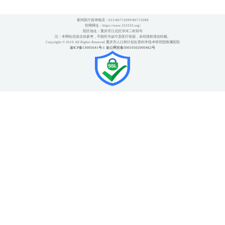
夜间医疗咨询电话：023-86715099/86715088
官网网址：https://www.333333.org/
院区地址：重庆市江北区洋河二村四号
注：本网站信息仅供参考，不能作为诊疗及医疗依据，未经授权请勿转载。
Copyright © 2019 All Rights Reserved 重庆市人口和计划生育科学技术研究院附属医院
渝ICP备13005641号-1
渝公网安备50010502000462号