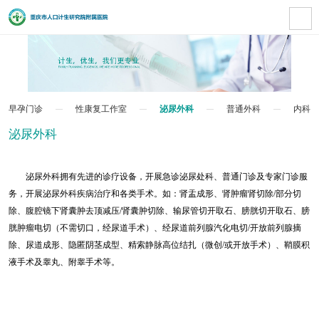
早孕门诊
性康复工作室
泌尿外科
普通外科
内科
泌尿外科
泌尿外科拥有先进的诊疗设备，开展急诊泌尿处科、普通门诊及专家门诊服
务，开展泌尿外科疾病治疗和各类手术。如：肾盂成形、肾肿瘤肾切除/部分切
除、腹腔镜下肾囊肿去顶减压/肾囊肿切除、输尿管切开取石、膀胱切开取石、膀
胱肿瘤电切（不需切口，经尿道手术）、经尿道前列腺汽化电切/开放前列腺摘
除、尿道成形、隐匿阴茎成型、精索静脉高位结扎（微创/或开放手术）、鞘膜积
液手术及睾丸、附睾手术等。