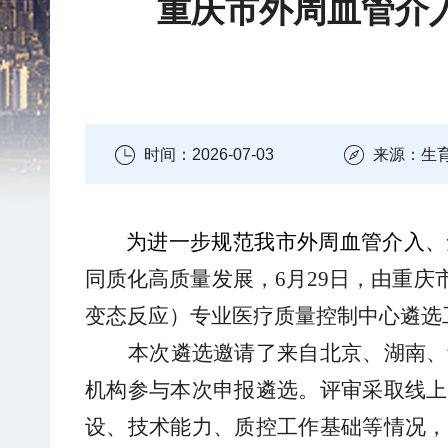
重庆市外周血管介
时间：2026-07-03
来源：生
为进一步规范
我市
外周血管介入
、
同质化
高质量发展
，
6
月
29
日，由重庆
变态反应）专业医疗质量控制中心
遴选
本次遴选邀
请了来自北京
、
湖南、
机构参与
本次申报遴选
。
评审采
取
线上
设、技术能力、质控工作基础等情况，